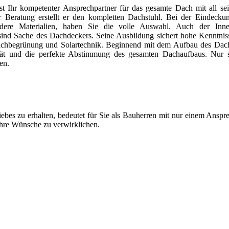
t Ihr kompetenter Ansprechpartner für das gesamte Dach mit all sei
 Beratung erstellt er den kompletten Dachstuhl. Bei der Eindeckun
ndere Materialien, haben Sie die volle Auswahl. Auch der Inn
 Sache des Dachdeckers. Seine Ausbildung sichert hohe Kenntnisse 
chbegrünung und Solartechnik. Beginnend mit dem Aufbau des Dachst
tät und die perfekte Abstimmung des gesamten Dachaufbaus. Nur s
en.
bes zu erhalten, bedeutet für Sie als Bauherren mit nur einem Ansprec
hre Wünsche zu verwirklichen.