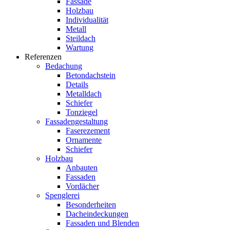
Fassade
Holzbau
Individualität
Metall
Steildach
Wartung
Referenzen
Bedachung
Betondachstein
Details
Metalldach
Schiefer
Tonziegel
Fassadengestaltung
Faserezement
Ornamente
Schiefer
Holzbau
Anbauten
Fassaden
Vordächer
Spenglerei
Besonderheiten
Dacheindeckungen
Fassaden und Blenden